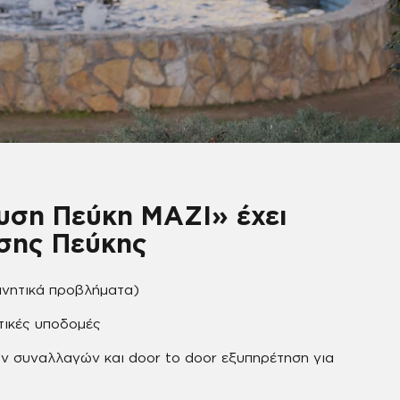
υση Πεύκη ΜΑΖΙ» έχει
σης Πεύκης
ινητικά προβλήματα)
τικές υποδομές
ών συναλλαγών και door to door εξυπηρέτηση για