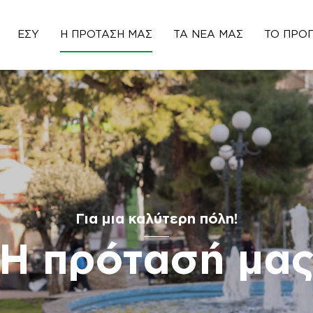
ΕΣΥ
Η ΠΡΌΤΑΣΉ ΜΑΣ
ΤΑ ΝΈΑ ΜΑΣ
ΤΟ ΠΡΌ
Για μια καλύτερη πόλη!
Η πρότασή μα