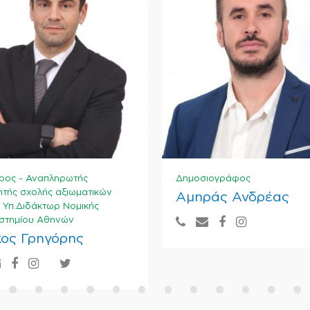
την ποιότητα ζωής τ
εμπλουτισμού πρασίν
– αναγέννησης κοινό
του οδικού δικτύου.
ρος - Αναπληρωτής
Δημοσιογράφος
τής σχολής αξιωματικών
Αμηράς Ανδρέας
, Υπ.Διδάκτωρ Νομικής
στημίου Αθηνών
ος Γρηγόρης