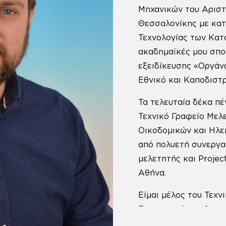
Μηχανικών του Αριστ
Θεσσαλονίκης με κατ
Τεχνολογίας των Κατ
ακαδημαϊκές μου σπ
εξειδίκευσης «Οργάν
Εθνικό και Καποδιστ
Τα τελευταία δέκα πέ
Τεχνικό Γραφείο Μελ
Οικοδομικών και Ηλε
από πολυετή συνεργα
μελετητής και Proje
Αθήνα.
Είμαι μέλος του Τεχν
Ενεργειακός επιθεωρ
Κλιματισμού, πιστοπ