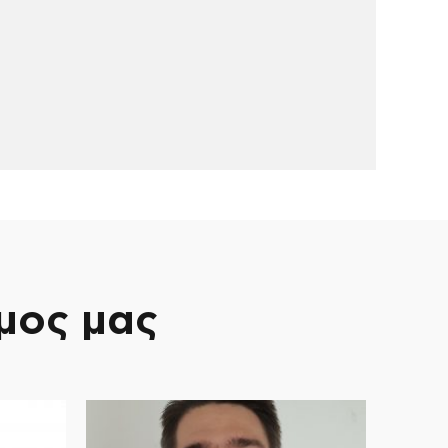
 Προσβασιμότητας Τ.Ε.Ε. και μέλος
σπονδίας Ιδιοκτητών Ακινήτων
 τακτικό μέλος της Ένωσης Σπάρτης
μου Νέας Ιωνίας καθώς είναι μεγάλη
μόνητες πατρίδες και τον τόπο
ς, έχω διατελέσει αντιπρόεδρος Α΄
ιτροπής στον Δήμο Λυκόβρυσης –
 ενεργεία αντιπρόεδρος της ΔΗΜ.Τ.Ο.
 με την παράταξη της Νέας
μος μας
 είμαι υποψήφιος δημοτικός
ηγόρη Λέων γιατί θέλω να συμβάλω
επτικές ιδέες στην ανάπτυξη και τον
ποδομών του Δήμου, βελτιώνοντας