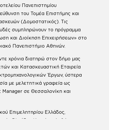
οτελείου Πανεπιστημίου
εύθυνση του Τομέα Επιστήμης και
ασκευών (Δομοστατικός). Τις
ουδές συμπληρώνουν το πρόγραμμα
ωση και Διοίκηση Επιχειρήσεων» στο
ριακό Πανεπιστήμιο Αθηνών.
ντε χρόνια διατηρώ στον δήμο μας
ετών και Κατασκευαστική Εταιρεία
κτρομηχανολογικών Έργων, ύστερα
σία με μελετητικά γραφεία ως
ct Manager σε Θεσσαλονίκη και
ικού Επιμελητηρίου Ελλάδoς,
ητής Β’ τάξης Κτηρίων, Λεβήτων,
οιημένος Τεχνικός Ασφαλείας από το