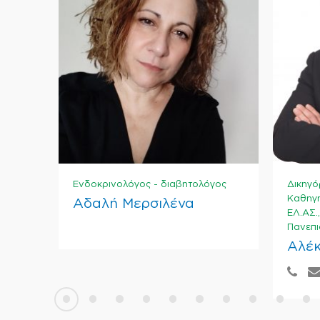
Ενδοκρινολόγος - διαβητολόγος
Δικηγό
Καθηγη
Αδαλή Μερσιλένα
ΕΛ.ΑΣ.
Πανεπι
Αλέκ